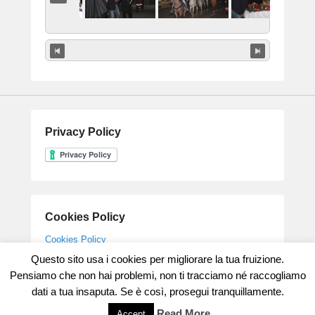
Privacy Policy
Cookies Policy
Cookies Policy
Questo sito usa i cookies per migliorare la tua fruizione.
Pensiamo che non hai problemi, non ti tracciamo né raccogliamo
dati a tua insaputa. Se è così, prosegui tranquillamente.
Copyright © 2026
Parrocchia Gesù Maestro
All Rights Reserved.
Theme: Catch Flames by
Catch Themes
Read More
Accept