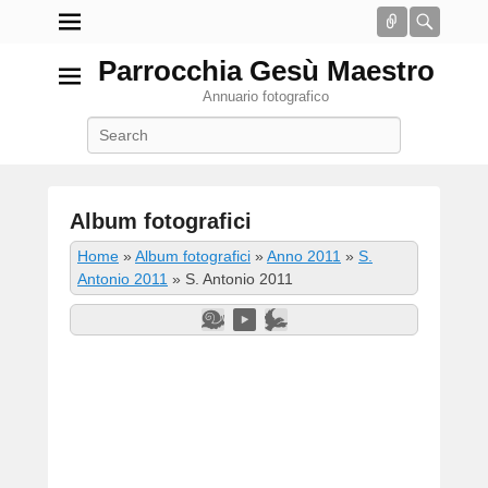
Connect
Searc
Parrocchia Gesù Maestro
Annuario fotografico
Search
Album fotografici
P
Home
»
Album fotografici
»
Anno 2011
»
S.
o
Antonio 2011
»
S. Antonio 2011
s
t
e
d
o
n
2
G