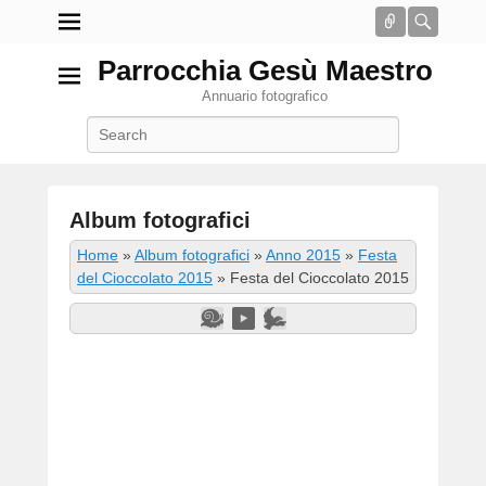
Connect
Searc
Parrocchia Gesù Maestro
Annuario fotografico
Search
Album fotografici
P
Home
»
Album fotografici
»
Anno 2015
»
Festa
o
del Cioccolato 2015
»
Festa del Cioccolato 2015
s
t
e
d
o
n
2
G