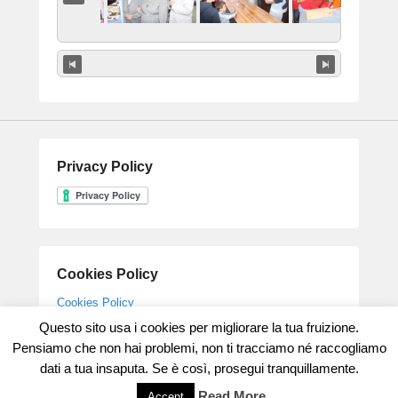
Privacy Policy
Cookies Policy
Cookies Policy
Questo sito usa i cookies per migliorare la tua fruizione.
Pensiamo che non hai problemi, non ti tracciamo né raccogliamo
dati a tua insaputa. Se è così, prosegui tranquillamente.
Copyright © 2026
Parrocchia Gesù Maestro
All Rights Reserved.
Theme: Catch Flames by
Catch Themes
Read More
Accept