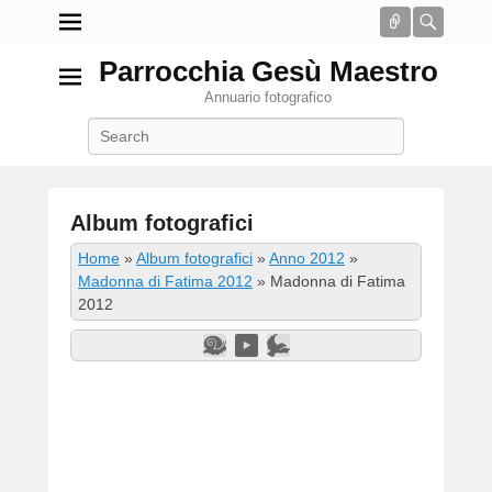
Connect
Searc
Parrocchia Gesù Maestro
Annuario fotografico
Search
Album fotografici
P
Home
»
Album fotografici
»
Anno 2012
»
o
Madonna di Fatima 2012
»
Madonna di Fatima
s
2012
t
e
d
o
n
2
G