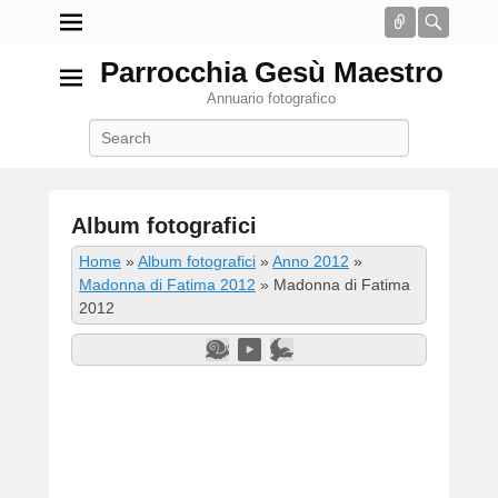
Connect
Searc
Parrocchia Gesù Maestro
Annuario fotografico
Search
Album fotografici
P
Home
»
Album fotografici
»
Anno 2012
»
o
Madonna di Fatima 2012
»
Madonna di Fatima
s
2012
t
e
d
o
n
2
G