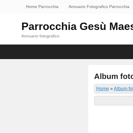
Home Parrocchia
Annuario Fotografico Parrocchia
Parrocchia Gesù Mae
Annuario fotografico
Primary
Skip
Skip
menu
to
to
primary
secondary
content
content
Album foto
P
Home
»
Album fot
o
s
t
e
d
o