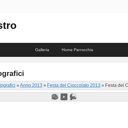
stro
Galleria
Home Parrocchia
grafici
ografici
»
Anno 2013
»
Festa del Cioccolato 2013
»
Festa del 