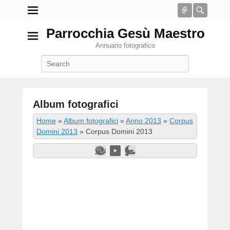
Connect
Searc
Parrocchia Gesù Maestro
Annuario fotografico
Search
Album fotografici
P
Home
»
Album fotografici
»
Anno 2013
»
Corpus
o
Domini 2013
»
Corpus Domini 2013
s
t
e
d
o
n
2
G