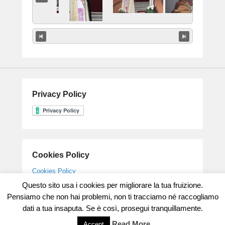
Privacy Policy
Cookies Policy
Cookies Policy
Questo sito usa i cookies per migliorare la tua fruizione.
Pensiamo che non hai problemi, non ti tracciamo né raccogliamo
dati a tua insaputa. Se è così, prosegui tranquillamente.
Copyright © 2026
Parrocchia Gesù Maestro
All Rights Reserved.
Theme: Catch Flames by
Catch Themes
Read More
Accept