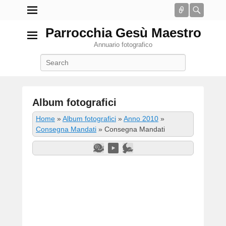
Connect
Searc
Parrocchia Gesù Maestro
Annuario fotografico
Search
Album fotografici
P
Home
»
Album fotografici
»
Anno 2010
»
o
Consegna Mandati
»
Consegna Mandati
s
t
e
d
o
n
2
G