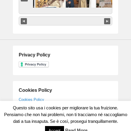
Privacy Policy
Cookies Policy
Cookies Policy
Questo sito usa i cookies per migliorare la tua fruizione.
Pensiamo che non hai problemi, non ti tracciamo né raccogliamo
dati a tua insaputa. Se è così, prosegui tranquillamente.
Copyright © 2026
Parrocchia Gesù Maestro
All Rights Reserved.
Theme: Catch Flames by
Catch Themes
Read More
Accept