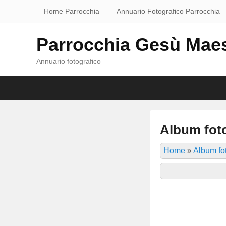
Home Parrocchia
Annuario Fotografico Parrocchia
Parrocchia Gesù Mae
Annuario fotografico
Primary
Skip
Skip
menu
to
to
primary
secondary
content
content
Album foto
P
Home
»
Album fot
o
s
t
e
d
o