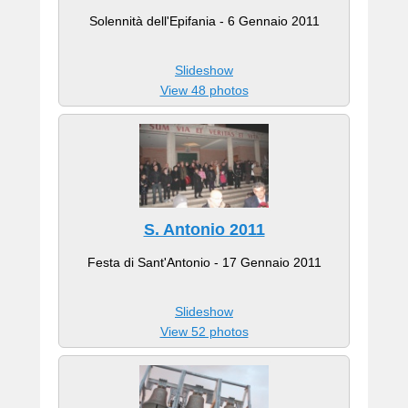
i
Solennità dell'Epifania - 6 Gennaio 2011
u
g
n
Slideshow
o
View 48 photos
2
0
2
0
b
y
w
S. Antonio 2011
e
Festa di Sant'Antonio - 17 Gennaio 2011
b
m
a
Slideshow
s
View 52 photos
t
e
r