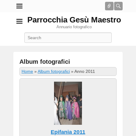
Connect
Searc
Parrocchia Gesù Maestro
Annuario fotografico
Search
Album fotografici
P
Home
»
Album fotografici
»
Anno 2011
o
s
t
e
d
o
n
2
G
Epifania 2011