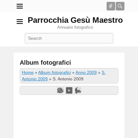
Connect
Searc
Parrocchia Gesù Maestro
Annuario fotografico
Search
Album fotografici
P
Home
»
Album fotografici
»
Anno 2009
»
S.
o
Antonio 2009
»
S. Antonio 2009
s
t
e
d
o
n
2
G