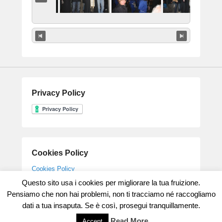
Privacy Policy
Cookies Policy
Cookies Policy
Questo sito usa i cookies per migliorare la tua fruizione.
Pensiamo che non hai problemi, non ti tracciamo né raccogliamo
dati a tua insaputa. Se è così, prosegui tranquillamente.
Copyright © 2026
Parrocchia Gesù Maestro
All Rights Reserved.
Theme: Catch Flames by
Catch Themes
Read More
Accept